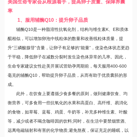
美国生命专家会从根源着手，提高卵子质量、保障养囊
率
1、服用辅酶Q10：提升卵子品质
辅酶Q10是一种脂溶性抗氧化剂，结构与维生素K、E和质体
醌相似，可以增加卵泡中线粒体的数量和改善线粒体质量，提
升“三磷酸腺苷”含量，让卵子有足够的“能量”，使染色体状态更趋
于平稳，降低卵子在减数分裂时发生染色体异常的几率。因此，
生命专家建议女性赴美开展试管助孕周期前，每天服用400-600
毫克的辅酶Q10，帮助提升卵子品质，从而有助于优质囊胚的形
成。
此外，在饮食上要遵循少食多餐的原则，做到健康饮食、均
衡营养，可多食用一些抗氧化的水果和高蛋白、高纤维、易消化
的食物，如草莓、蓝莓、鸡蛋、牛奶等，补充多种维生素、叶酸
等，减少或者不喝含咖啡因的饮料;同时，在生活中要禁烟禁酒、
远离电磁辐射和有害的化学物质;避免熬夜，保证充足的睡眠，以