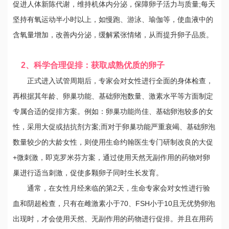
促进人体新陈代谢，维持机体内分泌，保障卵子活力与质量;每天
坚持有氧运动半小时以上，如慢跑、游泳、瑜伽等，使血液中的
含氧量增加，改善内分泌，缓解紧张情绪，从而提升卵子品质。
2、科学合理促排：获取成熟优质的卵子
正式进入试管周期后，专家会对女性进行全面的身体检查，
再根据其年龄、卵巢功能、基础卵泡数量、激素水平等方面制定
专属合适的促排方案。例如：卵巢功能尚佳、基础卵泡较多的女
性，采用大促或拮抗剂方案;而对于卵巢功能严重衰竭、基础卵泡
数量较少的大龄女性，则使用生命约翰医生专门研制改良的大促
+微刺激，即克罗米芬方案，通过使用天然无副作用的药物对卵
巢进行适当刺激，促使多颗卵子同时生长发育。
通常，在女性月经来临的第2天，生命专家会对女性进行验
血和阴超检查，只有在雌激素小于70、FSH小于10且无优势卵泡
出现时，才会使用天然、无副作用的药物进行促排。并且在用药