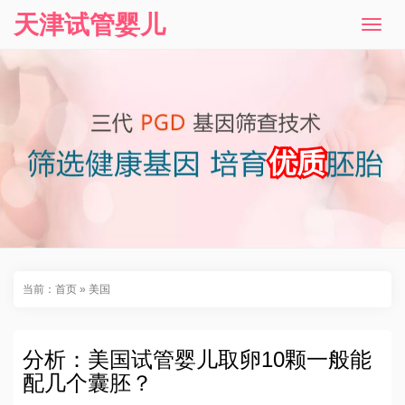
天津试管婴儿
T
o
g
g
l
e
n
a
v
i
g
a
t
i
o
n
当前：
首页
»
美国
分析：美国试管婴儿取卵10颗一般能
配几个囊胚？