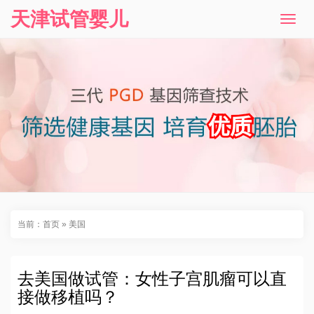
天津试管婴儿
T
o
g
g
l
e
n
a
v
i
g
a
t
i
o
n
当前：
首页
»
美国
去美国做试管：女性子宫肌瘤可以直
接做移植吗？