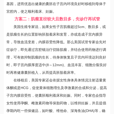
基因，进而优选出健康的囊胚在子宫内环境良好时移植到母体子
宮腔内，使之顺利着床、妊娠。
方案二：肌瘤直径较大且数目多，先诊疗再试管
美国生殖专家说，如果女性子宫肌瘤超过5cm、数目多，或
是肌瘤生长的位置影响胚胎着床和发育，亦或造成子宫内膜异
常，导致血流变差，内膜容受性降低。那么美国试管专家会先对
症诊疗，即先通过宫腔镜治疗切除肌瘤，并结合使用药物进行调
理，可有效抑制肌瘤的生长，待身体恢复且子宫内环境达到良好
时，即子宫内膜厚度适中(8～12mm)、血流丰富、细胞分裂良好
时再将健康囊胚植入，从而提高胚胎着床率。
在移植后，美国专家还会依据女性身体具体情况注射适量黄
体酮或是HCG，促使黄体细胞増生及孕激素的合成和分泌，提高
子宫内膜容受性，使囊胚顺利着床和妊娠。同时，专家也会指导
女性使用孕酮、雌激素药物等保胎药物，以维持妊娠，并且提倡
孕期内吃一些保健品，如叶酸、维他命、深海鱼油(DHA)等，确