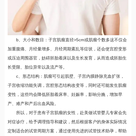
b、大小和数目：子宫肌瘤直径>5cm或肌瘤个数多这不仅会
加重腹痛、月经量增多、月经周期紊乱等症状，还会使宫腔变形
或压迫周围器官，妨碍胚胎着床以及生长发育，从而造成胚胎生
长受限、胎位异常以及流产等。
c、形态结构：肌瘤可引起肌壁、子宫内膜静脉充血扩张，
子宫收缩功能失调，宫腔形态结构改变等，同时还可能发生肌瘤
变性，这些均会降低胚胎着床率、妊娠率，影响分娩，增加早
产、难产和产后出血风险。
所以，对于患有子宫肌瘤的女性，赴美做试管婴儿专家会先
对症诊疗，给予调理指导和建议，然后根据客户的身体实际情况
定制适合的试管周期方案，通过使用先进的试管技术助孕，帮助