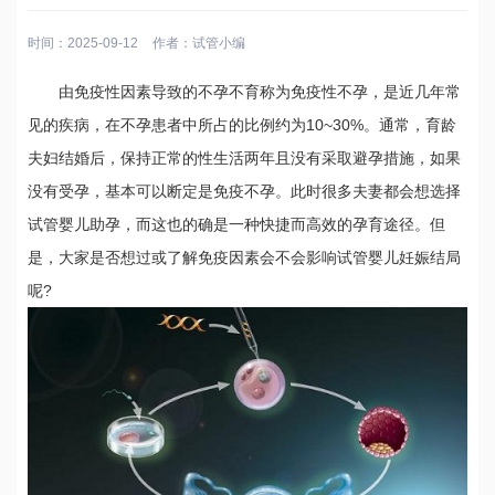
时间：2025-09-12
作者：
试管小编
由免疫性因素导致的不孕不育称为免疫性不孕，是近几年常
见的疾病，在不孕患者中所占的比例约为10~30%。通常，育龄
夫妇结婚后，保持正常的性生活两年且没有采取避孕措施，如果
没有受孕，基本可以断定是免疫不孕。此时很多夫妻都会想选择
试管婴儿助孕，而这也的确是一种快捷而高效的孕育途径。但
是，大家是否想过或了解免疫因素会不会影响试管婴儿妊娠结局
呢?