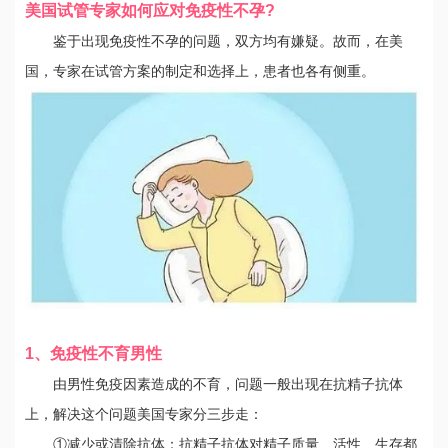
美国试管专家如何应对免疫性不孕?
鉴于出现免疫性不孕的问题，双方均有嫌疑。故而，在美
国，专家在试管方案的制定和选择上，患者也各有侧重。
1、免疫性不育男性
由男性免疫因素造成的不育，问题一般出现在抗精子抗体
上，解决这个问题美国专家分三步走：
①减少或清除抗体：抗精子抗体对精子质量、活性、生存都