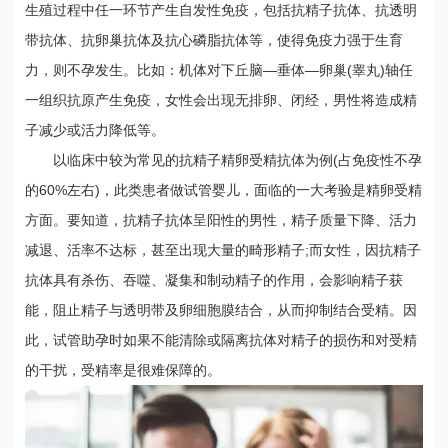
生殖过程中任一环节产生自发性免疫，包括抗精子抗体、抗透明
带抗体、抗卵巢抗体及抗心磷脂抗体等，使得免疫力强于生育
力，则不孕发生。比如：机体对下丘脑—垂体—卵巢(睾丸)轴任
一组织抗原产生免疫，女性会出现无排卵、闭经，男性将造成精
子减少或活力降低等。
以临床中较为常见的抗精子精卵受精抗体为例(占免疫性不孕
的60%左右)，此类患者做试管婴儿，面临的一大考验是精卵受精
方面。要知道，抗精子抗体呈阳性的男性，精子质量下降、活力
减退、活率不达标，甚至出现大量的畸形精子;而女性，因抗精子
抗体具有杀伤、吞噬、凝集和制动精子的作用，会影响精子获
能，阻止精子与透明带及卵细胞膜结合，从而抑制结合受精。因
此，试管助孕时如果不能清除或隔离抗体对精子的损伤和对受精
的干扰，受精率是很难保障的。