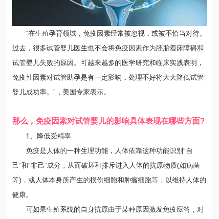
“在生殖孕育领域，免疫因素经常被忽视，或被不恰当对待。
过去，很多试管婴儿医生也不会将免疫因素作为胚胎着床障碍和
试管婴儿失败的原因。可越来越多的医学研究和临床实践表明，
免疫性因素对试管助孕是有一定影响，处理不好将大大降低试管
婴儿成功率。”，美国专家表示。
那么，免疫因素对试管婴儿的影响具体表现在哪些方面?
1、降低受精率
免疫是人体的一种生理功能，人体依靠这种功能识别“自
己”和“非己”成分，从而破坏和排斥进入人体的抗原物质(如病菌
等)，或人体本身所产生的损伤细胞和肿瘤细胞等，以维持人体的
健康。
可如果生殖系统的自身抗原由于某种原因激发免疫应答，对