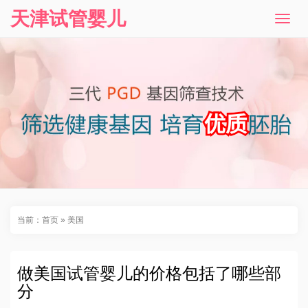
天津试管婴儿
T
o
g
g
l
e
n
a
v
i
g
a
t
i
o
n
当前：
首页
»
美国
做美国试管婴儿的价格包括了哪些部
分