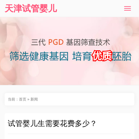
天津试管婴儿
T
o
g
g
l
e
n
a
v
i
g
a
t
i
o
n
当前：
首页
»
新闻
试管婴儿生需要花费多少？