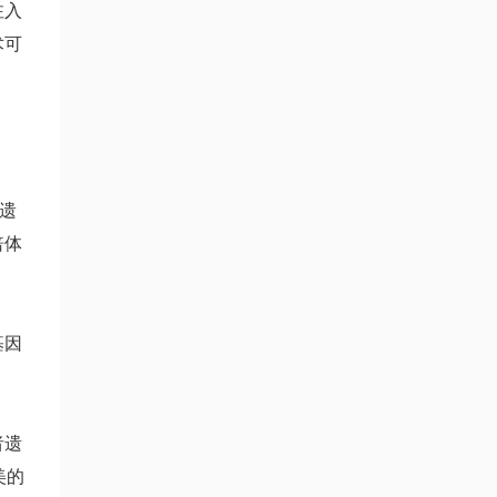
注入
术可
遗
倍体
基因
。
者遗
美的