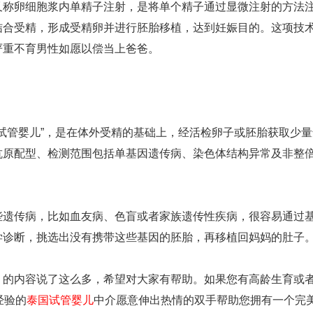
又称卵细胞浆内单精子注射，是将单个精子通过显微注射的方法
结合受精，形成受精卵并进行胚胎移植，达到妊娠目的。这项技
严重不育男性如愿以偿当上爸爸。
代试管婴儿”，是在体外受精的基础上，经活检卵子或胚胎获取少量
抗原配型、检测范围包括单基因遗传病、染色体结构异常及非整
些遗传病，比如血友病、色盲或者家族遗传性疾病，很容易通过
学诊断，挑选出没有携带这些基因的胚胎，再移植回妈妈的肚子
？的内容说了这么多，希望对大家有帮助。如果您有高龄生育或
经验的
泰国试管婴儿
中介愿意伸出热情的双手帮助您拥有一个完