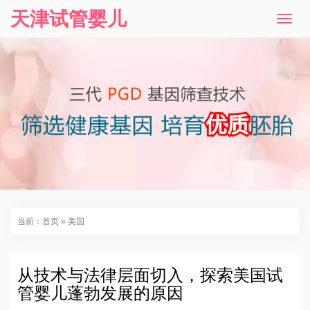
天津试管婴儿
T
o
g
g
l
e
n
a
v
i
g
a
t
i
o
n
当前：
首页
»
美国
从技术与法律层面切入，探索美国试
管婴儿蓬勃发展的原因