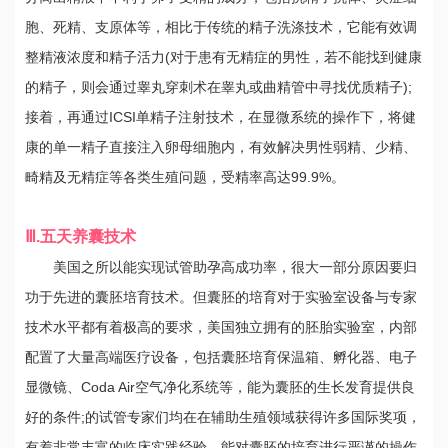
胞、死精、支原体等，相比于传统的精子洗涤技术，它能有效调
整精液浓度和精子活力(对于患有无精症的男性，若不能找到健康
的精子，则会通过睾丸穿刺术在睾丸或曲精管中寻找优质精子);
接着，再通过ICSI单精子注射技术，在显微系统的操作下，将健
康的单一精子直接注入卵母细胞内，有效解决男性弱精、少精、
畸精及无精症等各类生殖问题，受精率高达99.9%。
Ⅲ.五天养囊技术
美国之所以能实现试管助孕高成功率，很大一部分原因要归
功于先进的囊胚培育技术。但囊胚的培育对于实验室设备与专家
技术水平都有着极高的要求，美国独立拥有的胚胎实验室，内部
配置了大量高端医疗设备，包括囊胚培育保温箱、孵化器、电子
显微镜、Coda Air空气净化系统等，能为囊胚的生长发育提供良
好的条件;的试管专家们均在在辅助生殖领域获得许多国际奖项，
有着非常丰富的临床实践经验，能对囊胚的培育进行严谨的操作