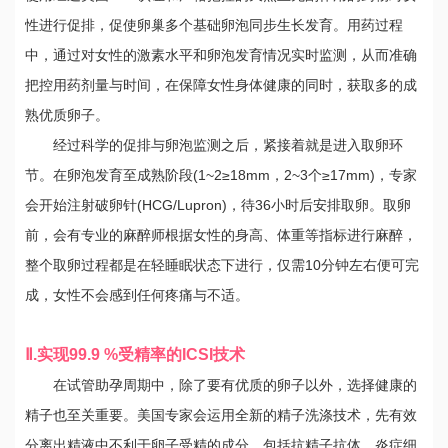
性进行促排，促使卵巢多个基础卵泡同步生长发育。用药过程
中，通过对女性的激素水平和卵泡发育情况实时监测，从而准确
把控用药剂量与时间，在保障女性身体健康的同时，获取多的成
熟优质卵子。
经过科学的促排与卵泡监测之后，紧接着就是进入取卵环
节。在卵泡发育至成熟阶段(1~2≥18mm，2~3个≥17mm)，专家
会开始注射破卵针(HCG/Lupron)，待36小时后安排取卵。取卵
前，会有专业的麻醉师根据女性的身高、体重等指标进行麻醉，
整个取卵过程都是在轻睡眠状态下进行，仅需10分钟左右便可完
成，女性不会感到任何疼痛与不适。
Ⅱ.实现99.9 %受精率的ICSI技术
在试管助孕周期中，除了要有优质的卵子以外，选择健康的
精子也至关重要。美国专家会运用全新的精子洗涤技术，先有效
分离出精液中不利于卵子受精的成分，包括抗精子抗体、炎症细