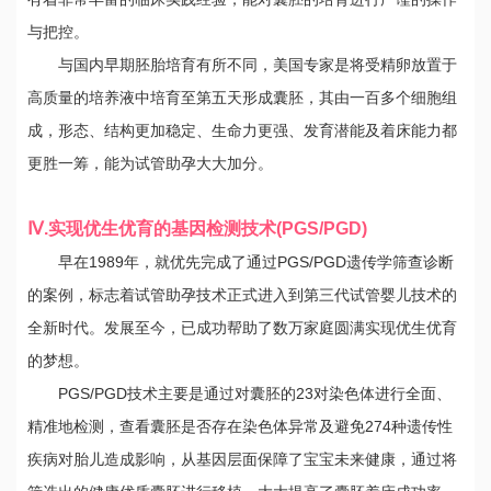
与把控。
与国内早期胚胎培育有所不同，美国专家是将受精卵放置于
高质量的培养液中培育至第五天形成囊胚，其由一百多个细胞组
成，形态、结构更加稳定、生命力更强、发育潜能及着床能力都
更胜一筹，能为试管助孕大大加分。
Ⅳ.实现优生优育的基因检测技术(PGS/PGD)
早在1989年，就优先完成了通过PGS/PGD遗传学筛查诊断
的案例，标志着试管助孕技术正式进入到第三代试管婴儿技术的
全新时代。发展至今，已成功帮助了数万家庭圆满实现优生优育
的梦想。
PGS/PGD技术主要是通过对囊胚的23对染色体进行全面、
精准地检测，查看囊胚是否存在染色体异常及避免274种遗传性
疾病对胎儿造成影响，从基因层面保障了宝宝未来健康，通过将